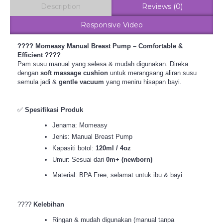
Description
Reviews (0)
Responsive Video
???? Momeasy Manual Breast Pump – Comfortable &
Efficient ????
Pam susu manual yang selesa & mudah digunakan. Direka
dengan
soft massage cushion
untuk merangsang aliran susu
semula jadi &
gentle vacuum
yang meniru hisapan bayi.
✅
Spesifikasi Produk
Jenama: Momeasy
Jenis: Manual Breast Pump
Kapasiti botol:
120ml / 4oz
Umur: Sesuai dari
0m+ (newborn)
Material: BPA Free, selamat untuk ibu & bayi
????
Kelebihan
Ringan & mudah digunakan (manual tanpa