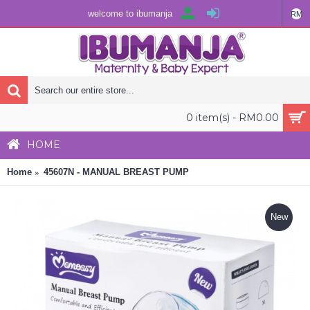
welcome to ibumanja
RM
0 item(s) - RM0.00
HOME
Home
45607N - MANUAL BREAST PUMP
New