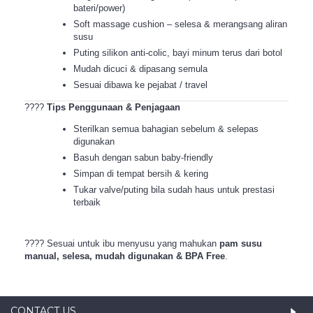
bateri/power)
Soft massage cushion – selesa & merangsang aliran
susu
Puting silikon anti-colic, bayi minum terus dari botol
Mudah dicuci & dipasang semula
Sesuai dibawa ke pejabat / travel
????
Tips Penggunaan & Penjagaan
Sterilkan semua bahagian sebelum & selepas
digunakan
Basuh dengan sabun baby-friendly
Simpan di tempat bersih & kering
Tukar valve/puting bila sudah haus untuk prestasi
terbaik
???? Sesuai untuk ibu menyusu yang mahukan
pam susu
manual, selesa, mudah digunakan & BPA Free
.
CONTACT US