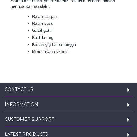
Antara kelebihan Balm Skeenz Tasneem Naturel adalah
membantu masalah :
Ruam lampin
Ruam susu
Gatal-gatal
Kulit kering
Kesan gigitan serangga
Meredakan ekzema
CONTACT US
INFORMATION
CUSTOMER SUPPORT
LATEST PRODUCTS