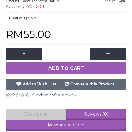
Product Code:
Tasneem Naturel
Views: 5490
Availability:
SOLD OUT
1
Product(s) Sold
RM55.00
-
+
ADD TO CART
Add to Wish List
Compare this Product
0 reviews
Write a review
/
Description
Reviews (0)
Responsive Video