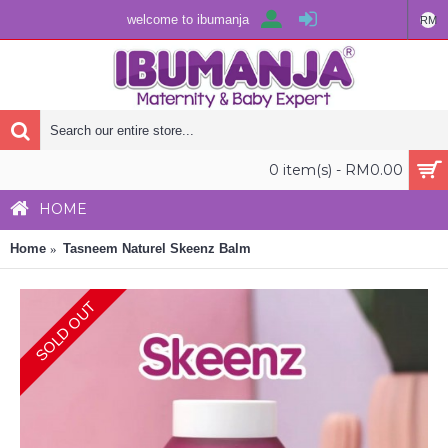
welcome to ibumanja
RM
0 item(s) - RM0.00
HOME
Home
Tasneem Naturel Skeenz Balm
SOLD OUT